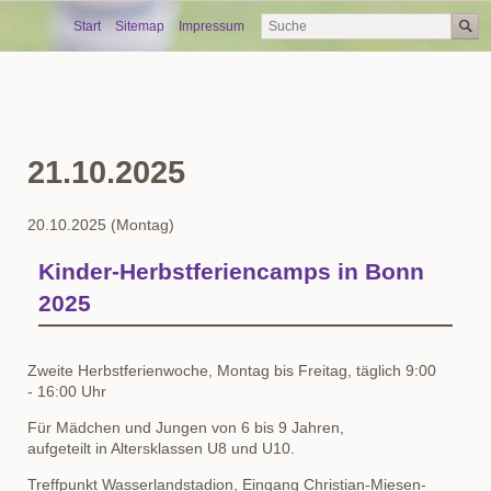
Skip
Start
Sitemap
Impressum
navigation
21.10.2025
20.10.2025
(Montag)
Kinder-Herbstferiencamps in Bonn
2025
Zweite Herbstferienwoche, Montag bis Freitag, täglich 9:00
- 16:00 Uhr
Für Mädchen und Jungen von 6 bis 9 Jahren,
aufgeteilt in Altersklassen U8 und U10.
Treffpunkt Wasserlandstadion, Eingang Christian-Miesen-