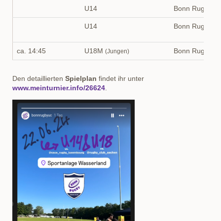
U14
Bonn Rugby U
U14
Bonn Rugby U
ca. 14:45
U18M
Bonn Rugby U
(Jungen)
Den detaillierten
Spielplan
findet ihr unter
www.meinturnier.info/26624
.