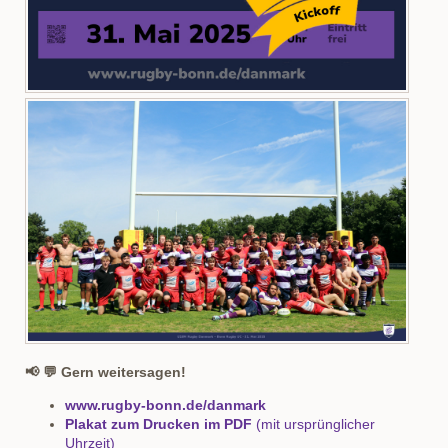
📢 💬 Gern weitersagen!
www.rugby-bonn.de/danmark
Plakat zum Drucken im PDF
(mit ursprünglicher
Uhrzeit)