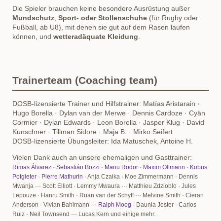
Die Spieler brauchen keine besondere Ausrüstung außer
Mundschutz
,
Sport- oder Stollenschuhe
(für Rugby oder
Fußball, ab U8), mit denen sie gut auf dem Rasen laufen
können, und
wetteradäquate Kleidung
.
Trainerteam (Coaching team)
DOSB-lizensierte Trainer und Hilfstrainer: Matías Aristarain ·
Hugo Borella · Dylan van der Merwe · Dennis Cardoze · Cyän
Cormier · Dylan Edwards · Leon Borella · Jasper Klug · David
Kunschner · Tillman Sidore · Maja B. · Mirko Seifert
DOSB-lizensierte Übungsleiter: Ida Matuschek, Antoine H.
Vielen Dank auch an unsere ehemaligen und Gasttrainer:
Rimas Álvarez
·
Sebastián Bozzi
·
Manu Rodor
·
Maxim Oltmann
·
Kobus
Potgieter
·
Pierre Mathurin
· Anja Czaika · Moe Zimmermann · Dennis
Mwanja ··· Scott Elliott · Lemmy Mwaura
···
Matthieu Zdzioblo
·
Jules
Lepouze
· Hanru Smith · Ruan van der Schyff ··· Melvine Smith · Cieran
Anderson · Vivian Bahlmann ···
Ralph Moog
· Daunia Jester · Carlos
Ruiz · Neil Townsend
··· Lucas Kern und einige mehr.