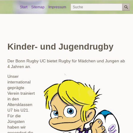
Skip
Start
Sitemap
Impressum
navigation
Kinder- und Jugendrugby
Der Bonn Rugby UC bietet Rugby für Mädchen und Jungen ab
4 Jahren an.
Unser
international
geprägte
Verein trainiert
in den
Altersklassen
U7 bis U21.
Für die
Jüngsten
haben wir
gesondert die