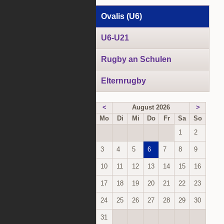
Navigation
Ovalis (U6)
überspringen
U6-U21
Rugby an Schulen
Elternrugby
<
August 2026
>
Mo
Di
Mi
Do
Fr
Sa
So
1
2
3
4
5
6
7
8
9
10
11
12
13
14
15
16
17
18
19
20
21
22
23
24
25
26
27
28
29
30
31