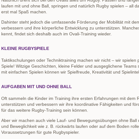
Natürlich dreht sich bei den Ovalis alles um Rugby. Passen und fangen,
laufen mit und ohne Ball, springen und natürlich Rugby spielen – all d
erst mal Spaß machen.
Dahinter steht jedoch die umfassende Förderung der Mobilität mit dem 
verbessern und ihre körperliche Entwicklung zu unterstützen. Manch
kennt, findet sich deshalb auch im Ovali-Training wieder.
KLEINE RUGBYSPIELE
Taktikschulungen oder Techniktraining machen wir nicht – wir spielen
Spiele! Witzige Geschichten, kleine Felder und ausgeglichene Teams
mit einfachen Spielen können wir Spielfreude, Kreativität und Spielinte
AUFGABEN MIT UND OHNE BALL
Oft sammeln die Kinder im Training ihre ersten Erfahrungen mit dem R
unterstützen und verbessern wir ihre koordinative Fähigkeiten und för
für das weitere Rugby-Training sein können.
Aber wir machen auch viele Lauf- und Bewegungsübungen ohne Ball un
und Beweglichkeit wie z. B. rückwärts laufen oder auf dem Boden rolle
Voraussetzungen für gute Rugbyspieler.