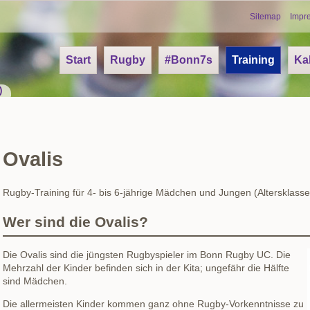
Skip
Sitemap
Impr
navigation
Navigation
Start
Rugby
#Bonn7s
Training
Ka
überspringen
)
Ovalis
Rugby-Training für 4- bis 6-jährige Mädchen und Jungen (Altersklasse
Wer sind die Ovalis?
Die Ovalis sind die jüngsten Rugbyspieler im Bonn Rugby UC. Die
Mehrzahl der Kinder befinden sich in der Kita; ungefähr die Hälfte
sind Mädchen.
Die allermeisten Kinder kommen ganz ohne Rugby-Vorkenntnisse zu