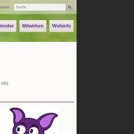
essum
lender
Mitwirken
Webinfo
 U6).