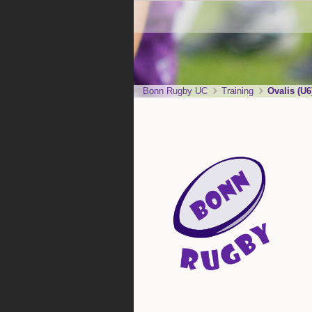
Bonn Rugby UC
Training
Ovalis (U6