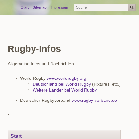
Skip
Start
Sitemap
Impressum
navigation
Rugby-Infos
Allgemeine Infos und Nachrichten
World Rugby
www.worldrugby.org
Deutschland bei World Rugby
(Fixtures, etc.)
Weitere Länder bei World Rugby
Deutscher Rugbyverband
www.rugby-verband.de
~
Navigation
Start
überspringen