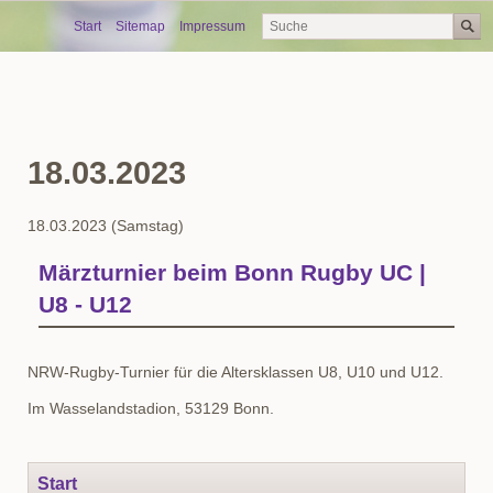
Skip
Start
Sitemap
Impressum
navigation
18.03.2023
18.03.2023
(Samstag)
Märzturnier beim Bonn Rugby UC |
U8 - U12
NRW-Rugby-Turnier für die Altersklassen U8, U10 und U12.
Im Wasselandstadion, 53129 Bonn.
Navigation
Start
überspringen