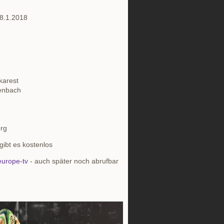
 8.1.2018
karest
enbach
erg
gibt es kostenlos
urope-tv
- auch später noch abrufbar