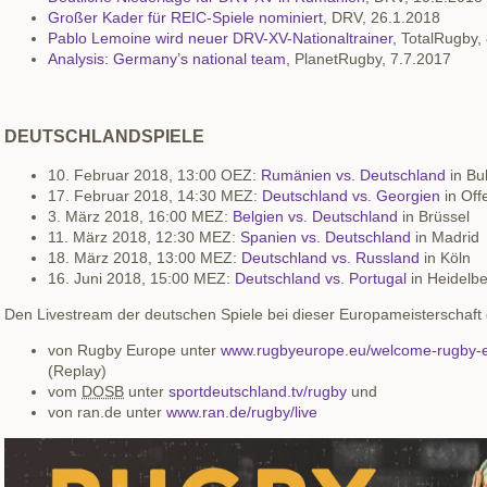
Großer Kader für REIC-Spiele nominiert
, DRV, 26.1.2018
Pablo Lemoine wird neuer DRV-XV-Nationaltrainer
, TotalRugby,
Analysis: Germany’s national team
, PlanetRugby, 7.7.2017
DEUTSCHLANDSPIELE
10. Februar 2018, 13:00 OEZ:
Rumänien vs. Deutschland
in Bu
17. Februar 2018, 14:30 MEZ:
Deutschland vs. Georgien
in Off
3. März 2018, 16:00 MEZ:
Belgien vs. Deutschland
in Brüssel
11. März 2018, 12:30 MEZ:
Spanien vs. Deutschland
in Madrid
18. März 2018, 13:00 MEZ:
Deutschland vs. Russland
in Köln
16. Juni 2018, 15:00 MEZ:
Deutschland vs. Portugal
in Heidelb
Den Livestream der deutschen Spiele bei dieser Europameisterschaft 
von Rugby Europe unter
www.rugbyeurope.eu/welcome-rugby-e
(Replay)
vom
DOSB
unter
sportdeutschland.tv/rugby
und
von ran.de unter
www.ran.de/rugby/live