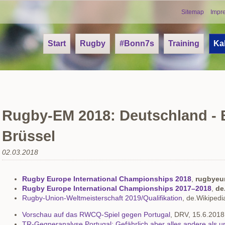
Skip
Sitemap
Impr
navigation
Navigation
Start
Rugby
#Bonn7s
Training
Ka
überspringen
Rugby-EM 2018: Deutschland - B
Brüssel
02.03.2018
Rugby Europe International Championships 2018
,
rugbyeu
Rugby Europe International Championships 2017–2018
,
de
Rugby-Union-Weltmeisterschaft 2019/Qualifikation
, de.Wikipedi
Vorschau auf das RWCQ-Spiel gegen Portugal
, DRV, 15.6.2018
TR-Gegneranalyse Portugal: Gefährlich aber alles andere als u