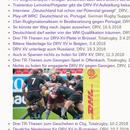
Trainerduo Lemoine/Potgieter gibt die DRV-XV-Aufstellung beka
Interview: „Deutschland hat schon viel Potenzial gezeigt“
, DRV,
Play-off WRC: Deutschland vs. Portugal
, German Rugby Suppor
15er-Rugbynationalteam in Bestbesetzung gegen Portugal
, DR
So könnte der Weg nach Japan aussehen
, DRV, 16.5.2018
Deutschland darf weiter von der WM-Qualifikation träumen
, DR
Drei TR-Thesen zur DRV-XV-Pleite in Brüssel
, Totalrugby, 3.4.
Bittere Niederlage für DRV XV in Belgien
, 3.4.2018
DRV XV unterliegt auch Russland
, DRV, 18.3.2018
Auch in Spanien nichts zu holen für DRV XV
, DRV, 11.3.2018
Drei TR-Thesen zum Georgien-Spiel in Offenbach
, Totalrugby,
Nichts zu holen für engagierte DRV XV gegen Georgien
, DRV, 
Drei TR-Thesen zum Geschehen in Cluj
, Totalrugby, 10.2.2018
Deutliche Niederlage für DRV XV in Rumänien
, DRV, 10.2.2018