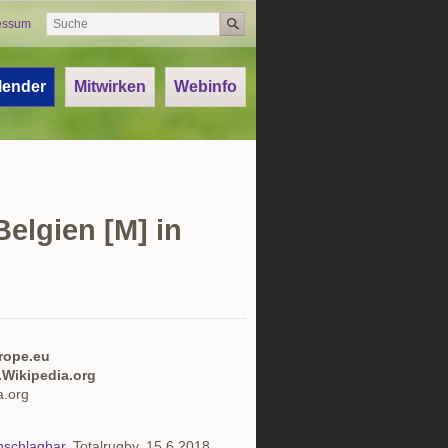
essum
lender
Mitwirken
Webinfo
elgien [M] in
rope.eu
.Wikipedia.org
a.org
nschlagbar
, Totalrugby, 15.6.2018